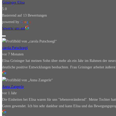
Grininger Elisa
5.0
Basierend auf 13 Bewertungen
powered by
G
o
o
g
l
e
bewerte uns auf
carola Putschoegl
vor 7 Monaten
Elisa Grininger hat meinen Sohn über mehr als ein Jahr im Rahmen der neur
deutliche positive Entwicklungen beobachten. Frau Grininger arbeitet äußers
Anna Zangerle
vor 1 Jahr
Die Einheiten bei Elisa waren für uns "lebensverändernd". Meine Tochter h
Guten gewendet. Ich bin sehr dankbar und kann Elisa und das Bewegungspr