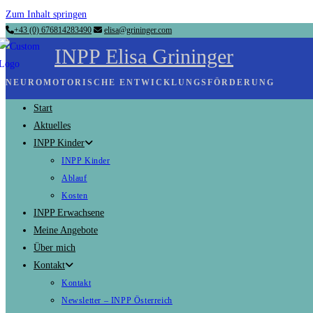
Zum Inhalt springen
+43 (0) 676814283490
elisa@grininger.com
INPP Elisa Grininger
NEUROMOTORISCHE ENTWICKLUNGSFÖRDERUNG
Start
Aktuelles
INPP Kinder
INPP Kinder
Ablauf
Kosten
INPP Erwachsene
Meine Angebote
Über mich
Kontakt
Kontakt
Newsletter – INPP Österreich