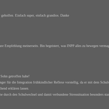
hr geholfen. Einfach super, einfach grandios. Danke
re Empfehlung meinerseits. Bin begeistert, was INPP alles zu bewegen vermag, 
ohn getroffen habe!
ger für die Integration frühkindlicher Reflexe vorstellig, da er mit dem Sch
hend erklären lassen.
elche durch den Schulwechsel und damit verbundene Stresssituation besonders st