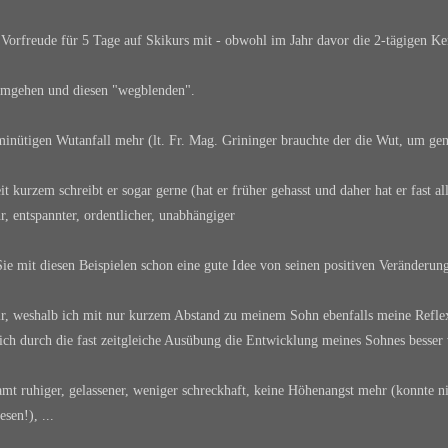
Vorfreude für 5 Tage auf Skikurs mit - obwohl im Jahr davor die 2-tägigen Ke
 umgehen und diesen "wegblenden".
nütigen Wutanfall mehr (lt. Fr. Mag. Grininger brauchte der die Wut, um ge
it kurzem schreibt er sogar gerne (hat er früher gehasst und daher hat er fast al
, entspannter, ordentlicher, unabhängiger
s Sie mit diesen Beispielen schon eine gute Idee von seinen positiven Veränder
mir, weshalb ich mit nur kurzem Abstand zu meinem Sohn ebenfalls meine Refle
ich durch die fast zeitgleiche Ausübung die Entwicklung meines Sohnes besser
esamt ruhiger, gelassener, weniger schreckhaft, keine Höhenangst mehr (konnte n
sen!), ...