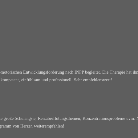
omotorischen Entwicklungsförderung nach INPP begleitet. Die Therapie hat ihm
t kompetent, einfühlsam und professionell. Sehr empfehlenswert!
atte große Schulängste, Reizüberflutungsthemen, Konzentrationsprobleme uvm.
ogramm von Herzen weiterempfehlen!