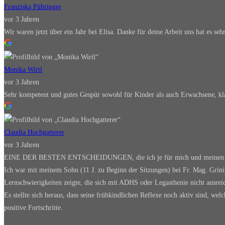
Franziska Pühringer
vor 3 Jahren
Wir waren jetzt über ein Jahr bei Elisa. Danke für deine Arbeit uns hat es se
Monika Wirtl
vor 3 Jahren
Sehr kompetent und gutes Gespür sowohl für Kinder als auch Erwachsene, kla
Claudia Hochgatterer
vor 3 Jahren
EINE DER BESTEN ENTSCHEIDUNGEN, die ich je für mich und meinen S
Ich war mit meinem Sohn (11 J. zu Beginn der Sitzungen) bei Fr. Mag. Grinin
Lernschwierigkeiten zeigte, die sich mit ADHS oder Legasthenie nicht ausreic
Es stellte sich heraus, dass seine frühkindlichen Reflexe noch aktiv sind, w
positive Fortschritte.