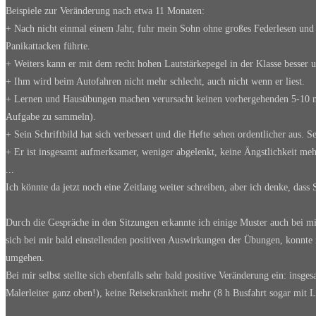
Beispiele zur Veränderung nach etwa 11 Monaten:
+ Nach nicht einmal einem Jahr, fuhr mein Sohn ohne großes Federlesen und 
Panikattacken führte.
+ Weiters kann er mit dem recht hohen Lautstärkepegel in der Klasse besser
+ Ihm wird beim Autofahren nicht mehr schlecht, auch nicht wenn er liest.
+ Lernen und Hausübungen machen verursacht keinen vorhergehenden 5-10 mi
Aufgabe zu sammeln).
+ Sein Schriftbild hat sich verbessert und die Hefte sehen ordentlicher aus. Se
+ Er ist insgesamt aufmerksamer, weniger abgelenkt, keine Ängstlichkeit mehr
...
Ich könnte da jetzt noch eine Zeitlang weiter schreiben, aber ich denke, das
Durch die Gespräche in den Sitzungen erkannte ich einige Muster auch bei 
sich bei mir bald einstellenden positiven Auswirkungen der Übungen, konnte 
umgehen.
Bei mir selbst stellte sich ebenfalls sehr bald positive Veränderung ein: insg
Malerleiter ganz oben!), keine Reisekrankheit mehr (8 h Busfahrt sogar mit Le