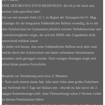
EINE DER BESTEN ENTSCHEIDUNGEN, die ich je für mich und
meinen Sohn getroffen habe!
Ich war mit meinem Sohn (11 J. zu Beginn der Sitzungen) bei Fr. Mag.
Grininger für die Integration frühkindlicher Reflexe vorstellig, da er mit
dem Schulwechsel ins Gymnasium plötzlich extreme Verhaltensweisen und
Lernschwierigkeiten zeigte, die sich mit ADHS oder Legasthenie nicht
ausreichend erklären lassen.
Es stellte sich heraus, dass seine frühkindlichen Reflexe noch aktiv sind,
welche durch den Schulwechsel und damit verbundene Stresssituation
besonders stark getriggert wurden. Nach wenigen Sitzungen zeigte sich
schon kleine positive Fortschritte.
Beispiele zur Veränderung nach etwa 11 Monaten:
+ Nach nicht einmal einem Jahr, fuhr mein Sohn ohne großes Federlesen
und Vorfreude für 5 Tage auf Skikurs mit - obwohl im Jahr davor die 2-
tägigen Kennenlerntage (inkl. einer Übernachtung) schon 4 Wochen vorher
zu kleinen Panikattacken führte.