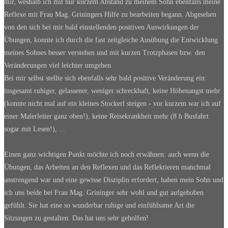
mir, weshalb ich mit nur kurzem Abstand zu meinem Sohn ebenfalls meine
Reflexe mit Frau Mag. Griningers Hilfe zu bearbeiten begann. Abgesehen
von den sich bei mir bald einstellenden positiven Auswirkungen der
Übungen, konnte ich durch die fast zeitgleiche Ausübung die Entwicklung
meines Sohnes besser verstehen und mit kurzen Trotzphasen bzw. den
Veränderungen viel leichter umgehen.
Bei mir selbst stellte sich ebenfalls sehr bald positive Veränderung ein:
insgesamt ruhiger, gelassener, weniger schreckhaft, keine Höhenangst mehr
(konnte nicht mal auf ein kleines Stockerl steigen - vor kurzem war ich auf
einer Malerleiter ganz oben!), keine Reisekrankheit mehr (8 h Busfahrt
sogar mit Lesen!), ...
Einen ganz wichtigen Punkt möchte ich noch erwähnen: auch wenn die
Übungen, das Arbeiten an den Reflexen und das Reflektieren manchmal
anstrengend war und eine gewisse Disziplin erfordert, haben mein Sohn und
ich uns beide bei Frau Mag. Grininger sehr wohl und gut aufgehoben
gefühlt. Sie hat eine so wunderbar ruhige und einfühlsame Art die
Sitzungen zu gestalten. Das hat uns sehr geholfen!