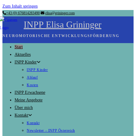
Zum Inhalt springen
+43 (0) 676814283490
elisa@grininger.com
INPP Elisa Grininger
NEUROMOTORISCHE ENTWICKLUNGSFÖRDERUNG
Start
Aktuelles
INPP Kinder
INPP Kinder
Ablauf
Kosten
INPP Erwachsene
Meine Angebote
Über mich
Kontakt
Kontakt
Newsletter – INPP Österreich