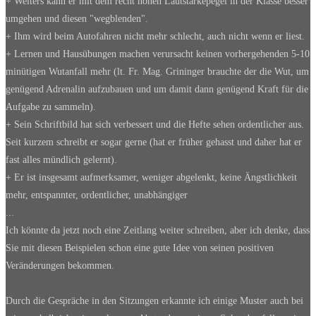
+ Weiters kann er mit dem recht hohen Lautstärkepegel in der Klasse besser
umgehen und diesen "wegblenden".
+ Ihm wird beim Autofahren nicht mehr schlecht, auch nicht wenn er liest.
+ Lernen und Hausübungen machen verursacht keinen vorhergehenden 5-10
minütigen Wutanfall mehr (lt. Fr. Mag. Grininger brauchte der die Wut, um
genügend Adrenalin aufzubauen und um damit dann genügend Kraft für die
Aufgabe zu sammeln).
+ Sein Schriftbild hat sich verbessert und die Hefte sehen ordentlicher aus.
Seit kurzem schreibt er sogar gerne (hat er früher gehasst und daher hat er
fast alles mündlich gelernt).
+ Er ist insgesamt aufmerksamer, weniger abgelenkt, keine Ängstlichkeit
mehr, entspannter, ordentlicher, unabhängiger
...
Ich könnte da jetzt noch eine Zeitlang weiter schreiben, aber ich denke, dass
Sie mit diesen Beispielen schon eine gute Idee von seinen positiven
Veränderungen bekommen.
Durch die Gespräche in den Sitzungen erkannte ich einige Muster auch bei