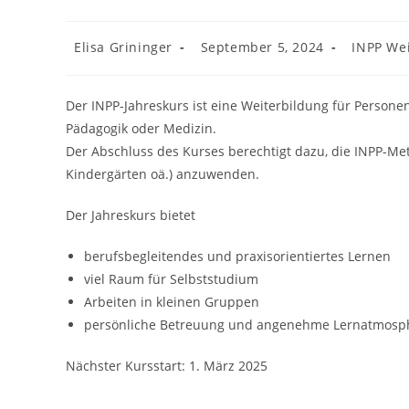
Beitrags-
Beitrag
Beitrags-
Elisa Grininger
September 5, 2024
INPP We
Autor:
veröffentlicht:
Kategorie
Der INPP-Jahreskurs ist eine Weiterbildung für Person
Pädagogik oder Medizin.
Der Abschluss des Kurses berechtigt dazu, die INPP-Me
Kindergärten oä.) anzuwenden.
Der Jahreskurs bietet
berufsbegleitendes und praxisorientiertes Lernen
viel Raum für Selbststudium
Arbeiten in kleinen Gruppen
persönliche Betreuung und angenehme Lernatmosp
Nächster Kursstart: 1. März 2025