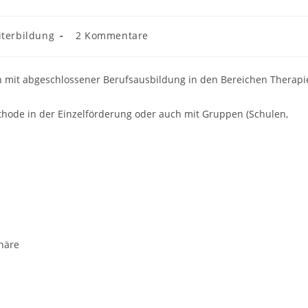
Beitrags-
iterbildung
2 Kommentare
:
Kommentare:
en mit abgeschlossener Berufsausbildung in den Bereichen Therapi
thode in der Einzelförderung oder auch mit Gruppen (Schulen,
häre