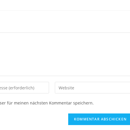
Gib
deine
Website-
ser für meinen nächsten Kommentar speichern.
URL
ein
(optional)
en