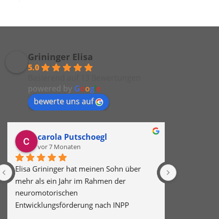
Grininger Elisa
5.0
Basierend auf 13 Bewertungen
powered by
G
o
o
g
l
e
bewerte uns auf
carola Putschoegl
Ann
vor 7 Monaten
vor 1 
Elisa Grininger hat meinen Sohn über 
Die Einheite
mehr als ein Jahr im Rahmen der 
"lebensverä
neuromotorischen 
große Schul
Entwicklungsförderung nach INPP 
Reizüberflu
begleitet. Die Therapie hat ihm sehr 
Konzentrat