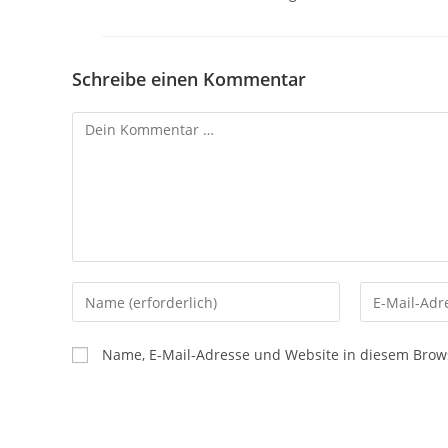
Schreibe einen Kommentar
Kommentar
Gib
Gib
deinen
deine
Namen
E-
Name, E-Mail-Adresse und Website in diesem Brow
oder
Mail-
Benutzernamen
Adresse
zum
zum
Kommentieren
Kommentier