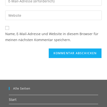
oder
deine
Benutzernamen
E-
Gib
zum
Mail-
deine
Kommentieren
Adresse
Website-
ein
zum
URL
Name, E-Mail-Adresse und Website in diesem Browser für
Kommentieren
ein
meinen nächsten Kommentar speichern.
ein
(optional)
Alle Seiten
Start