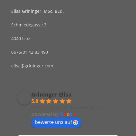
Elisa Grininger, MSc. BEd.
Schmiedegasse 3
4040 Linz
0676/81 42 83 490
elisa@grininger.com
Grininger Elisa
5.0
Basierend auf 13 Bewertungen
powered by
G
o
o
g
l
e
bewerte uns auf