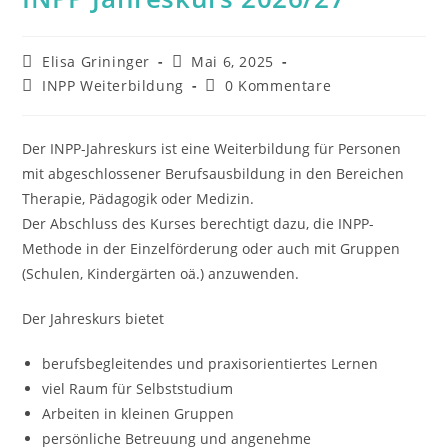
Beitrags-
Beitrag
Elisa Grininger
Mai 6, 2025
Autor:
veröffentlicht:
Beitrags-
Beitrags-
INPP Weiterbildung
0 Kommentare
Kategorie:
Kommentare:
Der INPP-Jahreskurs ist eine Weiterbildung für Personen
mit abgeschlossener Berufsausbildung in den Bereichen
Therapie, Pädagogik oder Medizin.
Der Abschluss des Kurses berechtigt dazu, die INPP-
Methode in der Einzelförderung oder auch mit Gruppen
(Schulen, Kindergärten oä.) anzuwenden.
Der Jahreskurs bietet
berufsbegleitendes und praxisorientiertes Lernen
viel Raum für Selbststudium
Arbeiten in kleinen Gruppen
persönliche Betreuung und angenehme